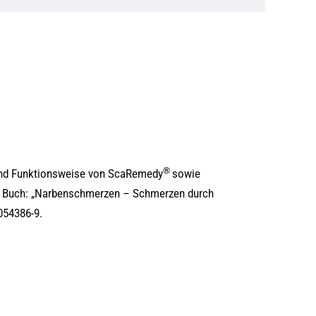
®
 und Funktionsweise von ScaRemedy
sowie
em Buch: „Narbenschmerzen – Schmerzen durch
054386-9.