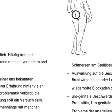
ch. Häufig treten die
kann man sie verhindern und
Schmerzen am Steißbein
Auswirkung auf die Gesa
keiner uns bekannten
Brustwirbelsäule oder L
rer Erfahrung hinter vielen
wiederholte Blockaden d
oblematik verbirgt, die
uro-genitale Beschwerde
ng soll ein Versuch sein,
Prostatitis, Uro-genita
ammenhänge mit manchen
Probleme der arteriell