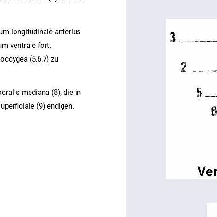
um longitudinale anterius
m ventrale fort.
occygea (5,6,7) zu
cralis mediana (8), die in
erficiale (9) endigen.