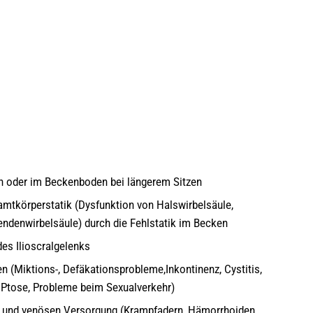
 oder im Beckenboden bei längerem Sitzen
mtkörperstatik (Dysfunktion von Halswirbelsäule,
endenwirbelsäule) durch die Fehlstatik im Becken
es Ilioscralgelenks
n (Miktions-, Defäkationsprobleme,Inkontinenz, Cystitis,
le Ptose, Probleme beim Sexualverkehr)
en und venösen Versorgung (Krampfadern, Hämorrhoiden,