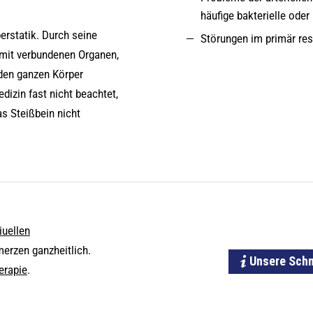
häufige bakterielle oder 
perstatik. Durch seine
Störungen im primär re
mit verbundenen Organen,
 den ganzen Körper
dizin fast nicht beachtet,
as Steißbein nicht
iuellen
erzen ganzheitlich.
Unsere Schm
erapie
.